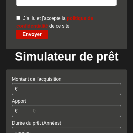
J’ai lu et j'accepte la
politique de
confidentialité
de ce site
Envoyer
Simulateur de prêt
Montant de l'acquisition
€
Apport
€
Durée du prêt (Années)
années